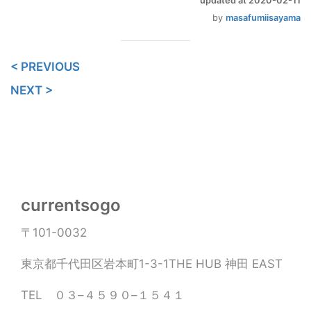
updated at 2020-02-11
by
masafumiisayama
< PREVIOUS
NEXT >
currentsogo
〒101-0032
東京都千代田区岩本町1-3-1THE HUB 神田 EAST
TEL ０３–４５９０–１５４１