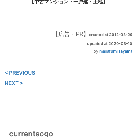
【中古マンション・一戸建・土地】
created at 2012-08-29
updated at 2020-03-10
by
masafumiisayama
< PREVIOUS
NEXT >
currentsogo